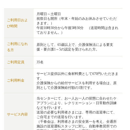
月曜日～土曜日
祝祭日も開所（年末・年始のみお休みさせていただ
ご利用日およ
きます。）
び時間
午前10時30分から午後5時30分 （送迎時間は含まれ
ておりません。）
ご利用になれ
原則として、65歳以上で、介護保険法による要支
援・要介護1～5の認定を受けられた方。
る方
ご利用定員
35名
サービス提供以外に食材料費として670円いただきま
す。
ご利用料金
介護保険からの給付サービスを利用する場合は、原
則として介護保険給付額の1割です。
当センターにて、お一人お一人の状態に合わせたケ
アプランにより、レクリエーション・日常動作訓練
などを行います。
送迎の必要な利用者さまには、専用の送迎車にて、
サービス内容
ご自宅までの送迎を行います。
（千春会は、利用者さまの安全第一を考え、全通所
施設の送迎運転スタッフに対し、自動車教習所での